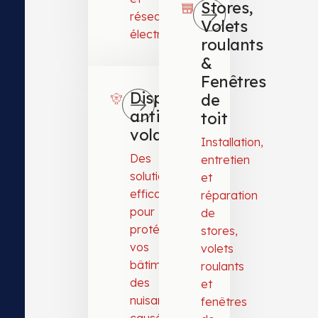
Stores,
réseaux
Volets
électriques.
roulants
&
Fenêtres
Dispositifs
de
anti
toit
volatiles
Installation,
Des
entretien
solutions
et
efficaces
réparation
pour
de
protéger
stores,
vos
volets
bâtiments
roulants
des
et
nuisances
fenêtres