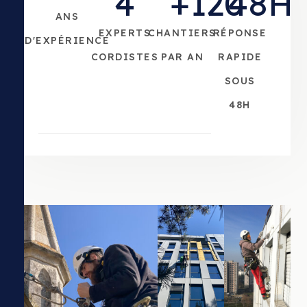
4
+
120
48
H
ANS
EXPERTS
CHANTIERS
RÉPONSE
D'EXPÉRIENCE
CORDISTES
PAR AN
RAPIDE
SOUS
48H