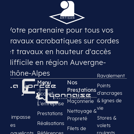
Votre partenaire pour tous vos
travaux acrobatiques sur cordes
et travaux en hauteur d'accès
difficile en région Auvergne-
Rhône-Alpes
Ravalement
Menu
Nos
Points
Prestations
d’ancrages
Accueil
& lignes de
Maçonnerie
L'entreprise
vie
Nettoyage &
Prestations
4 impasse
Stores &
Propreté
Réalisations
des
volets
Filets de
roulants
Références
Coquelicots