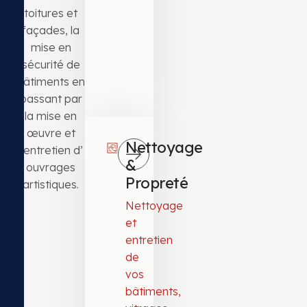
toitures et
façades, la
mise en
sécurité de
bâtiments en
passant par
la mise en
œuvre et
Nettoyage
l’entretien d’
&
ouvrages
Propreté
artistiques.
Nettoyage
et
entretien
de
vos
bâtiments,