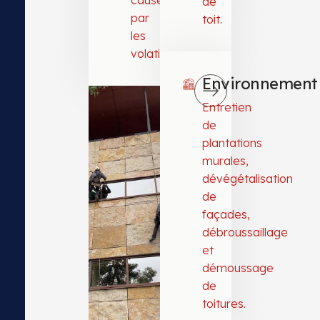
causées
de
par
toit.
les
volatiles.
Environnement
Entretien
de
plantations
murales,
dévégétalisation
de
façades,
débroussaillage
et
démoussage
de
toitures.