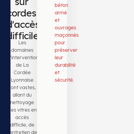
sur
béton
cordes
armé
et
d'accès
ouvrages
difficile
maçonnés
Les
pour
domaines
préserver
d’intervention
leur
de La
durabilité
Cordée
et
Lyonnaise
sécurité.
sont vastes,
allant du
nettoyage
des vitres en
accès
difficile, de
l’entretien de