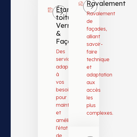
Ravalement
Étanchéité
Ravalement
toitures,
de
Verrières
façades,
&
alliant
Façades
savoir-
Des
faire
services
technique
adaptés
et
à
adaptation
vos
aux
besoins
accès
pour
les
maintenir
plus
et
complexes.
améliorer
l'état
de