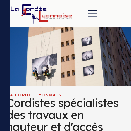
X
LA CORDÉE LYONNAISE
Cordistes spécialistes
des travaux en
hauteur et d'accès