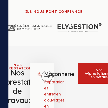
ILS NOUS FONT CONFIANCE
NOS
PRESTATIONS
Nos
Nos
Maçonnerie
prestation
en détails
prestations
Réparation
et
de
entretien
travaux
d’ouvrages
en