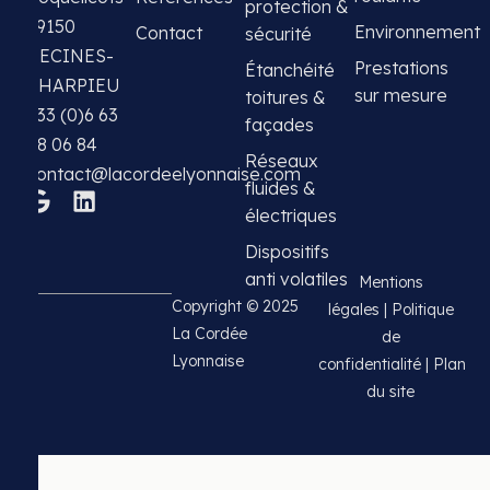
protection &
69150
Environnement
Contact
sécurité
DECINES-
Prestations
Étanchéité
CHARPIEU
sur mesure
toitures &
+33 (0)6 63
façades
08 06 84
Réseaux
contact@lacordeelyonnaise.com
fluides &
électriques
Dispositifs
anti volatiles
Mentions
Copyright © 2025
légales
|
Politique
La Cordée
de
Lyonnaise
confidentialité
|
Plan
du site