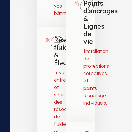
Points
vos
d’ancrages
bâtiments.
&
Lignes
de
Réseaux
vie
fluides
Installation
&
de
Électriques
protections
Installation,
collectives
entretien
et
et
points
sécurisation
d’ancrage
des
individuels.
réseaux
de
fluides
et